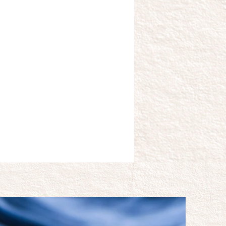
È
il più importante standard
nazionale per la certificazione dei
dotti tessili realizzati con fibre
turali da agricoltura biologica.
Lo standard definisce criteri
entali e sociali molto restrittivi
 si applicano a tutte le fasi della
produzione.