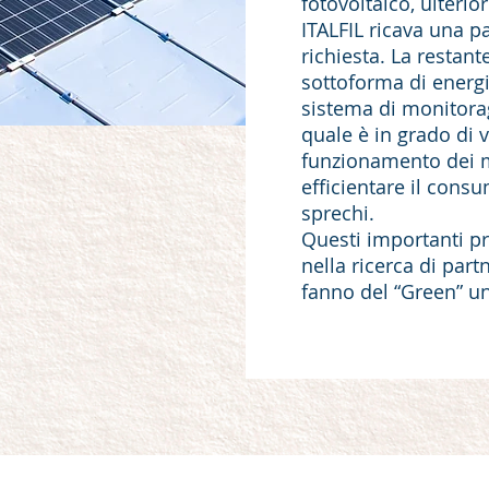
fotovoltaico, ulteri
ITALFIL ricava una pa
richiesta. La restan
sottoforma di energia
sistema di monitorag
quale è in grado di 
funzionamento dei ma
efficientare il consu
sprechi.
Questi importanti pr
nella ricerca di part
fanno del “Green” uno