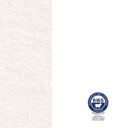
consumatori, dei produttori, degli 
delle organizzazioni che hanno a 
la salubrità del prodotto tessil
calzaturiero e la tutela del Made in
(sponsorizzato dal Min. della Salu