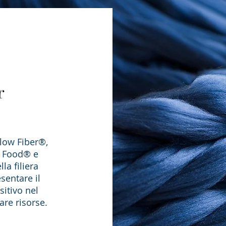
r
Slow Fiber®,
w Food® e
la filiera
sentare il
itivo nel
re risorse.