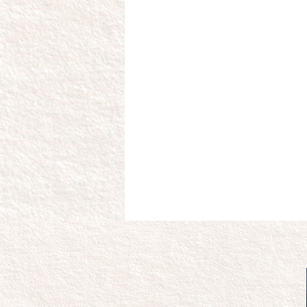
È una certificazione particolar
attenta al welfare della pecora ed
gestione e protezione del territor
lana così certificata provien
unicamente da allevamenti c
corrispondono a questi requisit
sua origine è totalmente identifi
e tracciabile.