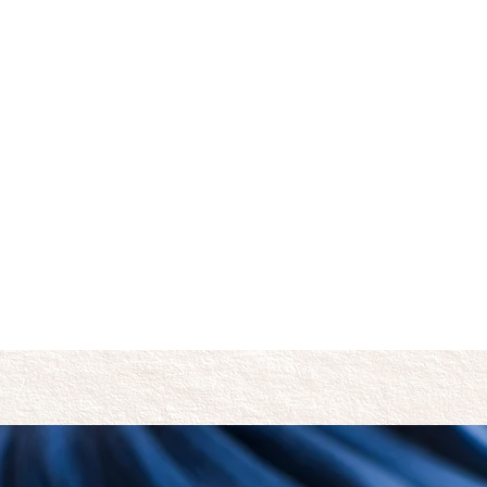
mente
inter
 alla
pro
io. La
na
e
he
ambi
i. La
che
cabile