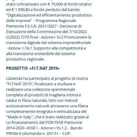
stato cofinanziato con € 75.600 di fondi rotativi
ed € 1.090,80 a fondo perduto dal bando
“Digitalizzazione ed efficientamento produttivo
delle imprese” - Programma Regionale
Piemonte F.E.S.R. 2021/2027 - Decisione di
Esecuzione della Commissione del 7/10/2022
C(2022) 7270 final - Azione I.1ii.2 Promuovere la
transizione digitale del sistema imprenditoriale
- Azione I.1iii.1 Supporto alla competitività e
alla transizione sostenibile del sistema
produttivo regionale.
PROGETTO: «FI.T.NAT 2019»
L’azienda ha partecipato al progetto di ricerca
“FI.T.NAT 2019", finalizzato a studiare e
realizzare una collezione sperimentale
completa di prodotti di maglieria intima e
calata in fibra naturale, tinti con metodi
esclusivamente naturali attraverso una filiera
completamente integrata e verticalizzata del
“Made in Italy”, che è stato realizzato grazie al
co-finanziamento del POR FESR Piemonte
2014-2020
-ASSE I - Azione I.1b.1.2. - Bando
PRISM-E (domanda n. 337-51 – CUP: