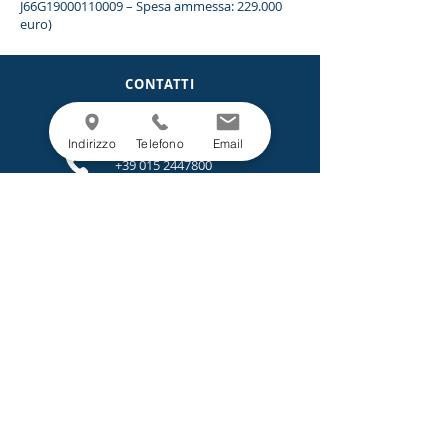
J66G19000110009 – Spesa ammessa: 229.000
euro)
CONTATTI
Via Roma 36
13872 Borriana (Biella)
Italia
Indirizzo
Telefono
Email
+39 015 2447800
info@italfil-lane.it
LEGALE
Privacy Policy
Cookie Policy
Progetti e Bandi.
MENU
Azienda
Sostenibilità
Prodotti
Servizi
News
Contatti