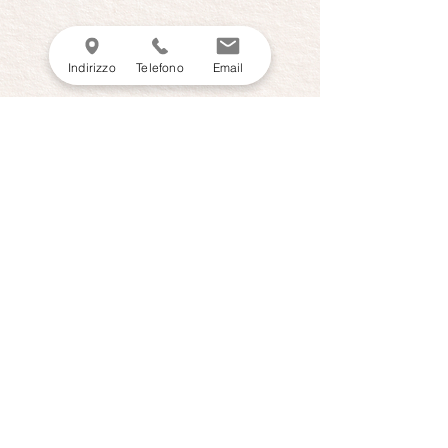
Indirizzo
Telefono
Email
ITALFIL S.P.A. is RWS certified
by ICEA
ICEA- TX-98
Certified by ICEA
GOTS - 10307
Partner
ITALFIL è parte del network Slow Fiber®, nato
dall’incontro tra Slow Food® e alcune aziende
virtuose della filiera tessile che vogliono
rappresentare il cambiamento culturale
positivo nel modo di produrre e consumare
risorse.