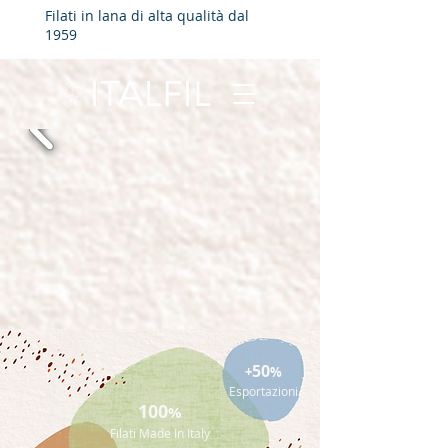
Filati in lana di alta qualità dal
1959
50
+
%
Esportazioni
100
%
Filati Made In Italy